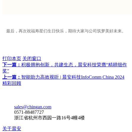
最后，再次祝福寿星们生日快乐，期待大家与公司筑梦美好未来。
打印本页
关闭窗口
下一篇：
积极拥抱创新，共建生态，晨安科技荣膺“精耕细作
奖”
上一篇：
智能助力高效视听 | 晨安科技InfoComm China 2024
精彩回顾
sales@chingan.com
0571-88487727
浙江省杭州市西园一路16号4幢4楼
关于晨安