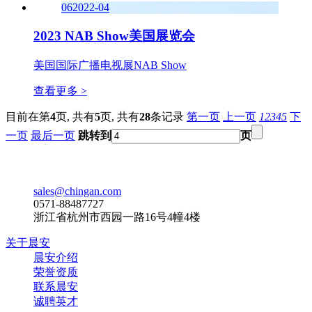
06
2022-04
2023 NAB Show美国展览会
美国国际广播电视展NAB Show
查看更多 >
目前在第
4
页,
共有
5
页,
共有
28
条记录
第一页
上一页
1
2
3
4
5
下
一页
最后一页
跳转到
页
sales@chingan.com
0571-88487727
浙江省杭州市西园一路16号4幢4楼
关于晨安
晨安介绍
荣誉资质
联系晨安
诚聘英才