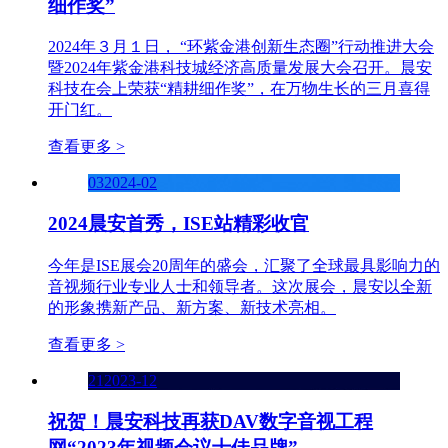
细作奖”
2024年３月１日， “环紫金港创新生态圈”行动推进大会
暨2024年紫金港科技城经济高质量发展大会召开。晨安
科技在会上荣获“精耕细作奖”，在万物生长的三月喜得
开门红。
查看更多 >
03
2024-02
2024晨安首秀，ISE站精彩收官
今年是ISE展会20周年的盛会，汇聚了全球最具影响力的
音视频行业专业人士和领导者。这次展会，晨安以全新
的形象携新产品、新方案、新技术亮相。
查看更多 >
21
2023-12
祝贺！晨安科技再获DAV数字音视工程
网“2023年视频会议十佳品牌”